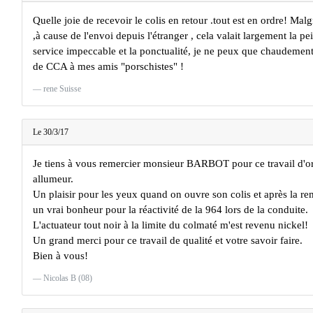
Quelle joie de recevoir le colis en retour .tout est en ordre! Malg
,à cause de l'envoi depuis l'étranger , cela valait largement la p
service impeccable et la ponctualité, je ne peux que chaudemen
de CCA à mes amis "porschistes" !
rene Suisse
Le 30/3/17
Je tiens à vous remercier monsieur BARBOT pour ce travail d'orf
allumeur.
Un plaisir pour les yeux quand on ouvre son colis et après la re
un vrai bonheur pour la réactivité de la 964 lors de la conduite.
L'actuateur tout noir à la limite du colmaté m'est revenu nickel!
Un grand merci pour ce travail de qualité et votre savoir faire.
Bien à vous!
Nicolas B (08)