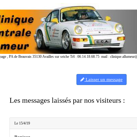
age , PA de Beauvais 35130 Availles sur seiche
Tél : 06.14.18.68.75 mail : clinique.allumeu
Laisser un message
Les messages laissés par nos visiteurs :
Le 15/4/19