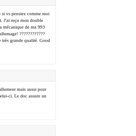
nce si vs pensiez comme moi
nt. J'ai reçu mon double
r la mécanique de ma 993
l'allumage! ????????????
e très grande qualité. Good
allumeur mais aussi pour
elui-ci. Le doc assure un