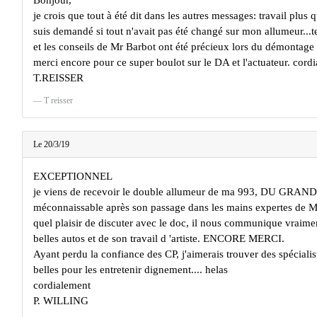
Bonjour,
je crois que tout à été dit dans les autres messages: travail plus 
suis demandé si tout n'avait pas été changé sur mon allumeur...tel
et les conseils de Mr Barbot ont été précieux lors du démontage
merci encore pour ce super boulot sur le DA et l'actuateur. cord
T.REISSER
T reisser
Le 20/3/19
EXCEPTIONNEL
je viens de recevoir le double allumeur de ma 993, DU GRAN
méconnaissable après son passage dans les mains expertes de
quel plaisir de discuter avec le doc, il nous communique vraime
belles autos et de son travail d 'artiste. ENCORE MERCI.
Ayant perdu la confiance des CP, j'aimerais trouver des spécialis
belles pour les entretenir dignement.... helas
cordialement
P. WILLING