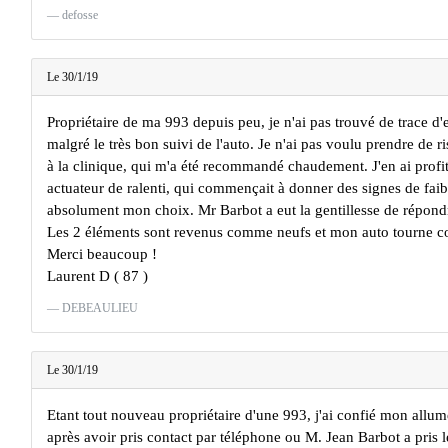
defosse
Le 30/1/19
Propriétaire de ma 993 depuis peu, je n'ai pas trouvé de trace d'e
malgré le très bon suivi de l'auto. Je n'ai pas voulu prendre de ri
à la clinique, qui m'a été recommandé chaudement. J'en ai profi
actuateur de ralenti, qui commençait à donner des signes de faibl
absolument mon choix. Mr Barbot a eut la gentillesse de répondr
Les 2 éléments sont revenus comme neufs et mon auto tourne 
Merci beaucoup !
Laurent D ( 87 )
DEBEAULIEU
Le 30/1/19
Etant tout nouveau propriétaire d'une 993, j'ai confié mon allume
après avoir pris contact par téléphone ou M. Jean Barbot a pris 