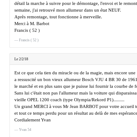
détail la marche à suivre pour le démontage, l'envoi et le remon
semaine, j'ai retrouvé mon allumeur dans un état NEUF.
Après remontage, tout fonctionne à merveille.
Merci à M. Barbot
Francis ( 52 )
Francis ( 52 )
Le 2/2/18
Est ce que cela tien du miracle ou de la magie, mais encore une
a ressuscité un bon vieux allumeur Bosch VJU 4 BR 30 de 1961
le marché et en plus sans que je puisse lui fournir la courbe de 
Sans lui c'était non pas l'allumeur mais la voiture qui disparaiss
vieille OPEL 1200 coach (type Olympia/Rekord P1).........
Un grand MERCI à vous Mr Jean BARBOT pour votre accueil té
et tout ce temps perdu pour un résultat au delà de mes espérance
Cordialement Yvan
Yvan 54