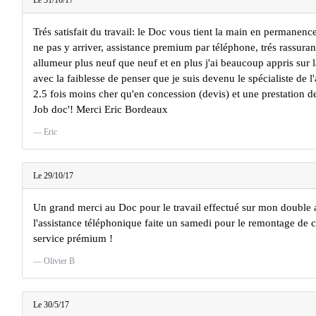
Le 31/10/17
Trés satisfait du travail: le Doc vous tient la main en permane
ne pas y arriver, assistance premium par téléphone, trés rassura
allumeur plus neuf que neuf et en plus j'ai beaucoup appris su
avec la faiblesse de penser que je suis devenu le spécialiste de 
2.5 fois moins cher qu'en concession (devis) et une prestation d
Job doc'! Merci Eric Bordeaux
Eric
Le 29/10/17
Un grand merci au Doc pour le travail effectué sur mon double 
l'assistance téléphonique faite un samedi pour le remontage de c
service prémium !
Olivier B
Le 30/5/17