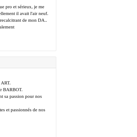
que pro et sérieux, je me
lement il avait l'air neuf.
 recalcitrant de mon DA..
ialement
D ART.
 Mr BARBOT.
nt sa passion pour nos
tes et passionnés de nos