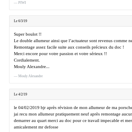
PIWI
Le 6/3/19
Super boulot !!
Le double allumeur ainsi que l’actuateur sont revenus comme ne
Remontage assez facile suite aux conseils précieux du doc !
Merci encore pour votre passion et votre sérieux !!
Cordialement.
Mouly Alexandre...
Mouly Alexandre
Le 4/2/19
le 04/02/2019 bjr après révision de mon allumeur de ma porsche
jai recu mon allumeur pratiquement neuf après remontage auc
demarrer au quart merci au doc pour ce travail impecable et mer
amicalement mr defosse